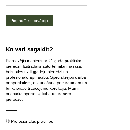
n
Pieprasīt rezervāciju
Ko vari sagaidīt?
Pieredzējis masieris ar 21 gada praktisko
pieredzi. Izstrādājis autortehniku masāžā,
balstoties uz ilggadēju pieredzi un
profesionālo apmācību. Specializējos darbā
ar sportistiem, atjaunošanā pēc traumām un
funkcionālo traucējumu korekcijā. Man ir
augstākā sporta izglītība un trenera
pieredze.
⸻
💆 Profesionālās prasmes