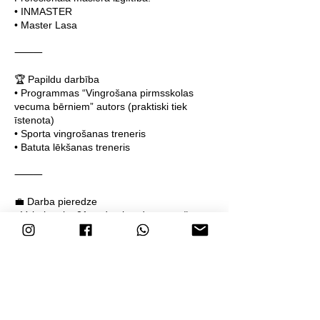
• INMASTER
• Master Lasa
⸻
🏆 Papildu darbība
• Programmas “Vingrošana pirmsskolas
vecuma bērniem” autors (praktiski tiek
īstenota)
• Sporta vingrošanas treneris
• Batuta lēkšanas treneris
⸻
💼 Darba pieredze
• Vairāk nekā 21 gada pieredze masāžas
jomā
• Darbs ar dažādu sporta veidu sportistiem
• Rehabilitācija pēc traumām
• Sportistu sagatavošana un atjaunošana
Pieprasīt rezervāciju