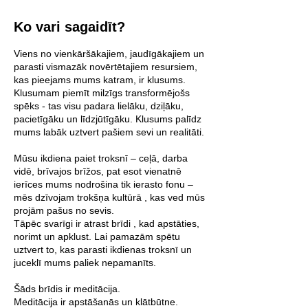
Ko vari sagaidīt?
Viens no vienkāršākajiem, jaudīgākajiem un
parasti vismazāk novērtētajiem resursiem,
kas pieejams mums katram, ir klusums.
Klusumam piemīt milzīgs transformējošs
spēks - tas visu padara lielāku, dziļāku,
pacietīgāku un līdzjūtīgāku. Klusums palīdz
mums labāk uztvert pašiem sevi un realitāti.
Mūsu ikdiena paiet troksnī – ceļā, darba
vidē, brīvajos brīžos, pat esot vienatnē
ierīces mums nodrošina tik ierasto fonu –
mēs dzīvojam trokšņa kultūrā , kas ved mūs
projām pašus no sevis.
Tāpēc svarīgi ir atrast brīdi , kad apstāties,
norimt un apklust. Lai pamazām spētu
uztvert to, kas parasti ikdienas troksnī un
juceklī mums paliek nepamanīts.
Šāds brīdis ir meditācija.
Meditācija ir apstāšanās un klātbūtne.