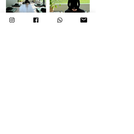
Kontaktinformācija
Pūķa zāle
Pampāļu iela 1, Zemgale
Suburb, Riga, Latvia
+37127904944; +37122882896
buddas.manor@gmail.com
Šivas zāle
Pampāļu iela 1, Zemgale
Suburb, Riga, Latvia
+37127904944; +37122882896
buddas.manor@gmail.com