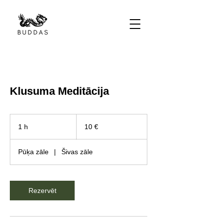
Klusuma Meditācija
10
eiro
1 h
1
10 €
Pūķa zāle
|
Šivas zāle
Rezervēt