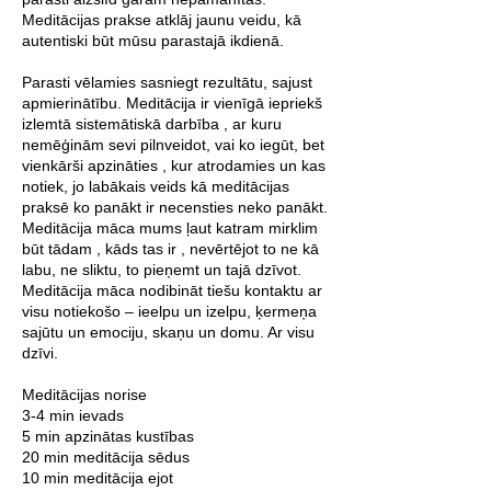
Meditācijas prakse atklāj jaunu veidu, kā
autentiski būt mūsu parastajā ikdienā.
Parasti vēlamies sasniegt rezultātu, sajust
apmierinātību. Meditācija ir vienīgā iepriekš
izlemtā sistemātiskā darbība , ar kuru
nemēģinām sevi pilnveidot, vai ko iegūt, bet
vienkārši apzināties , kur atrodamies un kas
notiek, jo labākais veids kā meditācijas
praksē ko panākt ir necensties neko panākt.
Meditācija māca mums ļaut katram mirklim
būt tādam , kāds tas ir , nevērtējot to ne kā
labu, ne sliktu, to pieņemt un tajā dzīvot.
Meditācija māca nodibināt tiešu kontaktu ar
visu notiekošo – ieelpu un izelpu, ķermeņa
sajūtu un emociju, skaņu un domu. Ar visu
dzīvi.
Meditācijas norise
3-4 min ievads
5 min apzinātas kustības
20 min meditācija sēdus
10 min meditācija ejot