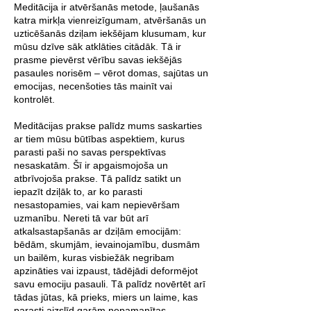
Meditācija ir atvēršanās metode, ļaušanās
katra mirkļa vienreizīgumam, atvēršanās un
uzticēšanās dziļam iekšējam klusumam, kur
mūsu dzīve sāk atklāties citādāk. Tā ir
prasme pievērst vērību savas iekšējās
pasaules norisēm – vērot domas, sajūtas un
emocijas, necenšoties tās mainīt vai
kontrolēt.
Meditācijas prakse palīdz mums saskarties
ar tiem mūsu būtības aspektiem, kurus
parasti paši no savas perspektīvas
nesaskatām. Šī ir apgaismojoša un
atbrīvojoša prakse. Tā palīdz satikt un
iepazīt dziļāk to, ar ko parasti
nesastopamies, vai kam nepievēršam
uzmanību. Nereti tā var būt arī
atkalsastapšanās ar dziļām emocijām:
bēdām, skumjām, ievainojamību, dusmām
un bailēm, kuras visbiežāk negribam
apzināties vai izpaust, tādējādi deformējot
savu emociju pasauli. Tā palīdz novērtēt arī
tādas jūtas, kā prieks, miers un laime, kas
parasti aizslīd garām nepamanītas.