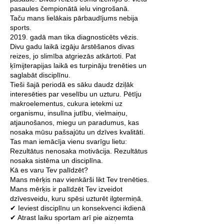
pasaules čempionātā ielu vingrošanā.
Taču mans lielākais pārbaudījums nebija
sports.
2019. gadā man tika diagnosticēts vēzis.
Divu gadu laikā izgāju ārstēšanos divas
reizes, jo slimība atgriezās atkārtoti. Pat
ķīmijterapijas laikā es turpināju trenēties un
saglabāt disciplīnu.
Tieši šajā periodā es sāku daudz dziļāk
interesēties par veselību un uzturu. Pētīju
makroelementus, cukura ietekmi uz
organismu, insulīna jutību, vielmaiņu,
atjaunošanos, miegu un paradumus, kas
nosaka mūsu pašsajūtu un dzīves kvalitāti.
Tas man iemācīja vienu svarīgu lietu:
Rezultātus nenosaka motivācija. Rezultātus
nosaka sistēma un disciplīna.
Kā es varu Tev palīdzēt?
Mans mērķis nav vienkārši likt Tev trenēties.
Mans mērķis ir palīdzēt Tev izveidot
dzīvesveidu, kuru spēsi uzturēt ilgtermiņā.
✔ Ieviest disciplīnu un konsekvenci ikdienā
✔ Atrast laiku sportam arī pie aizņemta