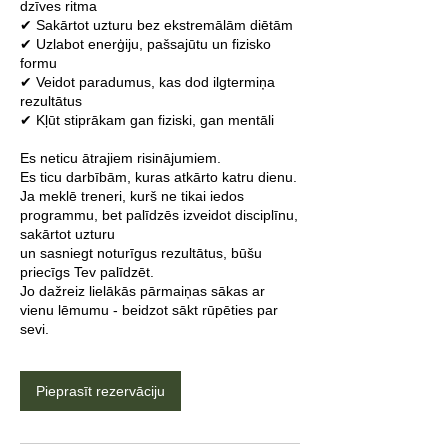
dzīves ritma
✔ Sakārtot uzturu bez ekstremālām diētām
✔ Uzlabot enerģiju, pašsajūtu un fizisko
formu
✔ Veidot paradumus, kas dod ilgtermiņa
rezultātus
✔ Kļūt stiprākam gan fiziski, gan mentāli
Es neticu ātrajiem risinājumiem.
Es ticu darbībām, kuras atkārto katru dienu.
Ja meklē treneri, kurš ne tikai iedos
programmu, bet palīdzēs izveidot disciplīnu,
sakārtot uzturu
un sasniegt noturīgus rezultātus, būšu
priecīgs Tev palīdzēt.
Jo dažreiz lielākās pārmaiņas sākas ar
vienu lēmumu - beidzot sākt rūpēties par
sevi.
Pieprasīt rezervāciju