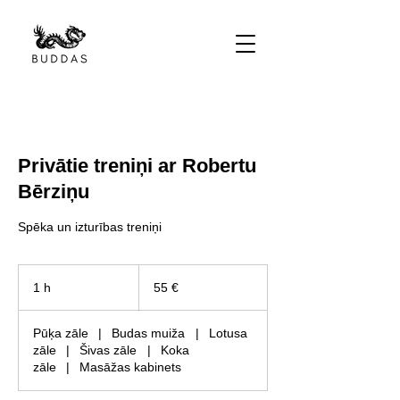
Privātie treniņi ar Robertu
Bērziņu
Spēka un izturības treniņi
55
eiro
1 h
1
55 €
Pūķa zāle
|
Budas muiža
|
Lotusa
zāle
|
Šivas zāle
|
Koka
zāle
|
Masāžas kabinets