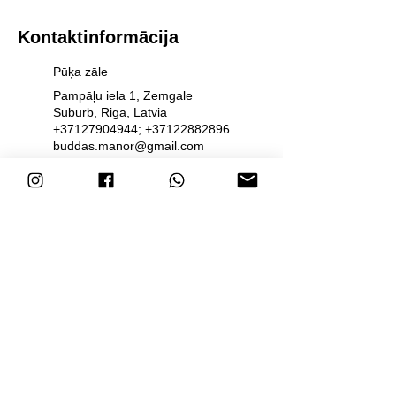
Kontaktinformācija
Pūķa zāle
Pampāļu iela 1, Zemgale
Suburb, Riga, Latvia
+37127904944; +37122882896
buddas.manor@gmail.com
Budas muiža
Pampāļu iela 1, Zemgales
priekšpilsēta, Rīga, LV-1058,
Latvia
+37122882896; +37126291533
buddas.manor@gmail.com
Lotusa zāle
Pampāļu iela 1, Zemgale
Suburb, Riga, Latvia
+37127904944; +37122882896
buddas.manor@gmail.com