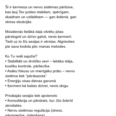
Šī ir ķermeņa un nervu sistēmas pārbūve,
kas ļauj Tev justies stabilam, spēcīgam,
skaidram un uzlādētam — gan ikdienā, gan
stresa situācijās.
Mūsdienās lielākā daļa cilvēku jūtas
pārslogoti un dzīvo galvā, nevis ķermenī.
Tieši uz to šīs sesijas ir vērstas. Atgriezties
pie sava kodola pēc manas metodes.
Ko Tu reāli sajutīsi?
• Stabilitāti un drošību sevī – labāka stāja,
kustību kontrole, pārliecība
• Asāku fokusu un mierīgāku prātu – nervu
sistēma tiek “pārskaņota”
• Enerģiju visas dienas garumā
• Ķermeni kā balstu dzīvei, nevis slogu.
Privātajās sesijās tiek apvienots:
• Konsultācija un pārskats, kur Jūs šobrīd
atrodaties.
• Nervu sistēmas regulācija (stress,
pārspriedze, izdegšana)