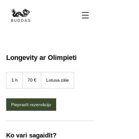
Longevity ar Olimpieti
70
eiro
1 h
1
70 €
Lotusa zāle
Pieprasīt rezervāciju
Ko vari sagaidīt?