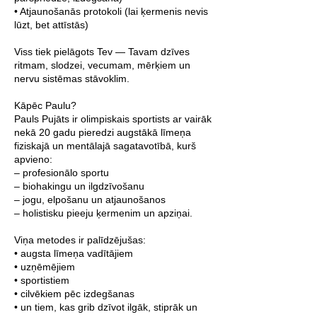
• Atjaunošanās protokoli (lai ķermenis nevis
lūzt, bet attīstās)
Viss tiek pielāgots Tev — Tavam dzīves
ritmam, slodzei, vecumam, mērķiem un
nervu sistēmas stāvoklim.
Kāpēc Paulu?
Pauls Pujāts ir olimpiskais sportists ar vairāk
nekā 20 gadu pieredzi augstākā līmeņa
fiziskajā un mentālajā sagatavotībā, kurš
apvieno:
– profesionālo sportu
– biohakingu un ilgdzīvošanu
– jogu, elpošanu un atjaunošanos
– holistisku pieeju ķermenim un apziņai.
Viņa metodes ir palīdzējušas:
• augsta līmeņa vadītājiem
• uzņēmējiem
• sportistiem
• cilvēkiem pēc izdegšanas
• un tiem, kas grib dzīvot ilgāk, stiprāk un