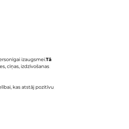
ersonīgai izaugsmei.
Tā 
s, cīņas, izdzīvošanas 
ībai, kas atstāj pozitīvu 