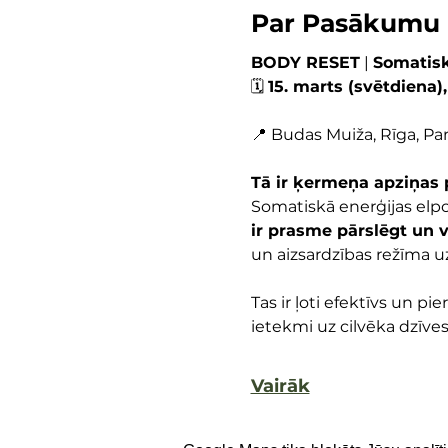
Par Pasākumu
BODY RESET
 | 
Somatisk
🗓️ 
15. marts (svētdiena),
📍 Budas Muiža, Rīga, Pam
Tā ir ķermeņa apziņas 
Somatiskā enerģijas elpo
ir prasme pārslēgt un 
un aizsardzības režīma u
Tas ir ļoti efektīvs un pi
ietekmi uz cilvēka dzīves 
Vairāk