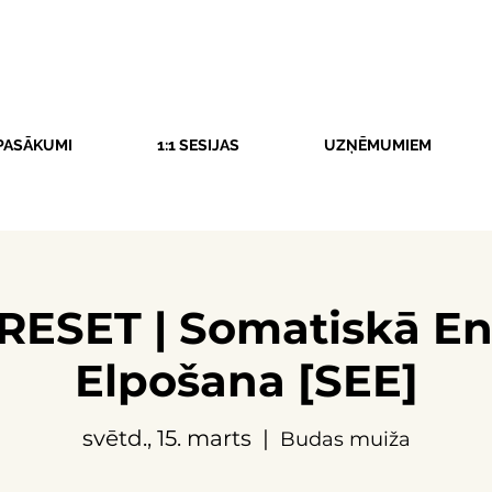
PASĀKUMI
1:1 SESIJAS
UZŅĒMUMIEM
ESET | Somatiskā En
Elpošana [SEE]
svētd., 15. marts
  |  
Budas muiža