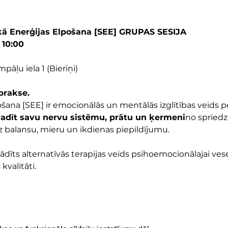
ā Enerģijas Elpošana [SEE] GRUPAS SESIJA
 10:00
pāļu iela 1 (Bieriņi)
prakse.
šana [SEE] ir emocionālās un mentālās izglītības veids p
vadīt savu nervu sistēmu, prātu un ķermeni
no spriedze
z balansu, mieru un ikdienas piepildījumu.
erādīts alternatīvās terapijas veids psihoemocionālajai vesel
kvalitāti.