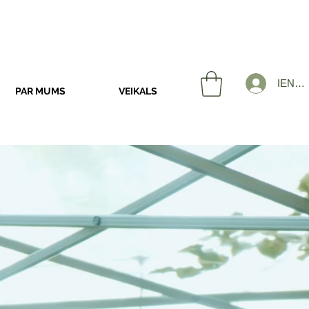
IENĀK
PAR MUMS
VEIKALS