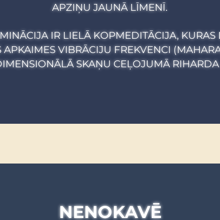
APZIŅU JAUNĀ LĪMENĪ.
MINĀCIJA IR LIELĀ KOPMEDITĀCIJA, KURAS 
S APKAIMES VIBRĀCIJU FREKVENCI (MAHARA
DIMENSIONĀLĀ SKAŅU CEĻOJUMĀ RIHARDA 
NENOKAVĒ