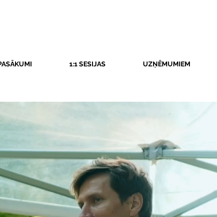
PASĀKUMI
1:1 SESIJAS
UZŅĒMUMIEM