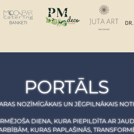
PORTĀLS
SARAS NOZĪMĪGĀKAIS UN JĒGPILNĀKAIS NOT
ORMĒJOŠA DIENA, KURA PIEPILDĪTA AR JAU
RBĪBĀM, KURAS PAPLAŠINĀS, TRANSFORMĒ