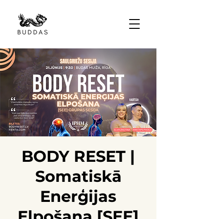
BODY RESET |
Somatiskā
Enerģijas
Elpošana [SEE]