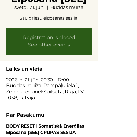
svētd., 21. jūn.
  |  
Buddas muiža
Saulgriežu elpošanas sesija!
Registration is closed
See other events
Laiks un vieta
2026. g. 21. jūn. 09:30 – 12:00
Buddas muiža, Pampāļu iela 1,
Zemgales priekšpilsēta, Rīga, LV-
1058, Latvija
Par Pasākumu
BODY RESET
 | 
Somatiskā Enerģijas 
Elpošana [SEE] GRUPAS SESIJA