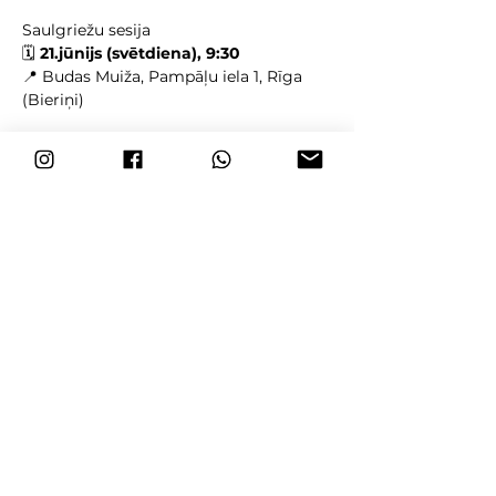
Saulgriežu sesija
🗓️ 
21.jūnijs (svētdiena), 9:30
📍 Budas Muiža, Pampāļu iela 1, Rīga 
(Bieriņi)
Iemācīt ķermenim to, ko prāts jau 
zina 
🧘‍♂️🧠⚡️
❌
MĒS ZINĀM VAIRĀK - JŪTAMIES 
SLIKTĀK
Vairāk
Pastāsti par šo draugiem!