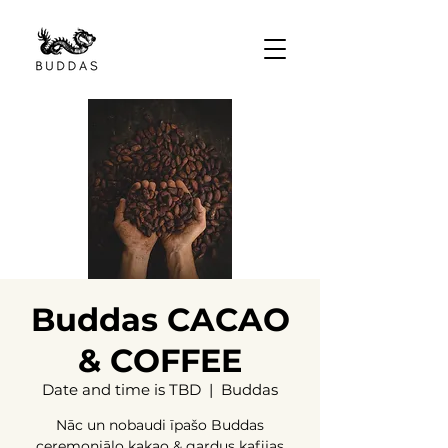
Buddas CACAO
& COFFEE
Date and time is TBD
  |  
Buddas
Nāc un nobaudi īpašo Buddas
ceremoniālo kakao & gardus kafijas