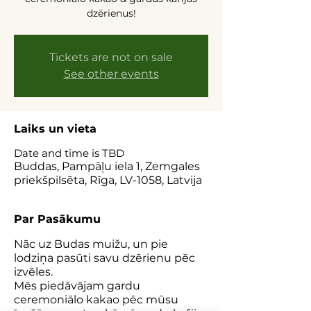
dzērienus!
Tickets are not on sale
See other events
Laiks un vieta
Date and time is TBD
Buddas, Pampāļu iela 1, Zemgales
priekšpilsēta, Rīga, LV-1058, Latvija
Par Pasākumu
Nāc uz Budas muižu, un pie
lodziņa pasūti savu dzērienu pēc
izvēles.
Mēs piedāvājam gardu
ceremoniālo kakao pēc mūsu