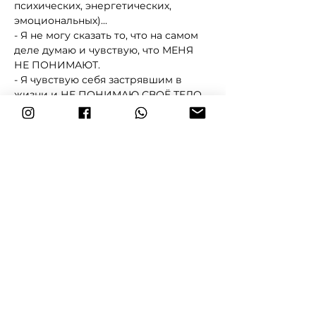
психических, энергетических, 
эмоциональных)...
- Я не могу сказать то, что на самом 
деле думаю и чувствую, что МЕНЯ 
НЕ ПОНИМАЮТ.
- Я чувствую себя застрявшим в 
жизни и НЕ ПОНИМАЮ СВОЁ ТЕЛО.
- СЕКС не приносит удовольствия, а 
иногда мне его вообще не хочется
- Я не знаю ЧЕГО на самом деле 
ХОЧУ от этой жизни и не понимаю 
своих желаний
Vairāk
Pastāsti par šo draugiem!