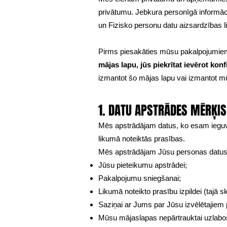
privātumu. Jebkura personīgā informāci
un Fizisko personu datu aizsardzības 
Pirms piesakāties mūsu pakalpojumiem, ir 
mājas lapu, jūs piekrītat ievērot konf
izmantot šo mājas lapu vai izmantot 
1. DATU APSTRĀDES MĒRĶIS
Mēs apstrādājam datus, ko esam ieguvu
likumā noteiktās prasības.
Mēs apstrādājam Jūsu personas datus 
Jūsu pieteikumu apstrādei;
Pakalpojumu sniegšanai;
Likumā noteikto prasību izpildei (tajā 
Saziņai ar Jums par Jūsu izvēlētajiem
Mūsu mājaslapas nepārtrauktai uzlaboš