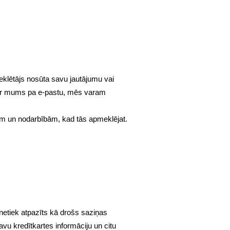
eklētājs nosūta savu jautājumu vai
es ar mums pa e-pastu, mēs varam
miem un nodarbībām, kad tās apmeklējat.
netiek atpazīts kā drošs saziņas
vu kredītkartes informāciju un citu