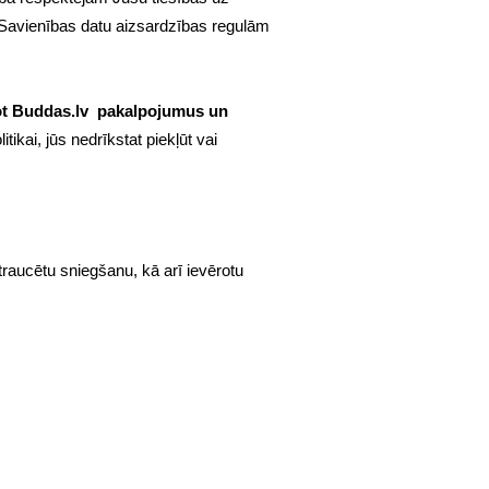
s Savienības datu aizsardzības regulām
ot Buddas.lv pakalpojumus un
itikai, jūs nedrīkstat piekļūt vai
aucētu sniegšanu, kā arī ievērotu