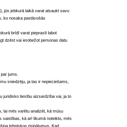
jūs jebkurā laikā varat atsaukt savu
ms, ko nosaka pastāvošās
kurā brīdī varat pieprasīt labot
ūgt dzēst vai ierobežot personas datu
 par jums.
umu sniedzēju, ja tas ir nepieciešams,
uridisko tiesību aizsardzība vai, ja to
, lai mēs varētu analizēt, kā mūsu
ās saistības, kā arī likumā noteikto, mēs
ina tehniskos risinājumus. Kad