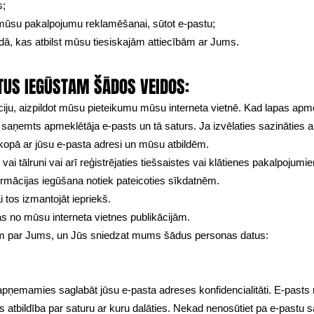
s;
 mūsu pakalpojumu reklamēšanai, sūtot e-pastu;
dā, kas atbilst mūsu tiesiskajām attiecībām ar Jums.
TUS IEGŪSTAM ŠĀDOS VEIDOS:
iju, aizpildot mūsu pieteikumu mūsu interneta vietnē. Kad lapas apm
ek saņemts apmeklētāja e-pasts un tā saturs. Ja izvēlaties sazināti
kopā ar jūsu e-pasta adresi un mūsu atbildēm.
ai tālruni vai arī reģistrējaties tiešsaistes vai klātienes pakalpoju
rmācijas iegūšana notiek pateicoties sīkdatnēm.
tos izmantojāt iepriekš.
s no mūsu interneta vietnes publikācijām.
m par Jums, un Jūs sniedzat mums šādus personas datus:
apņemamies saglabāt jūsu e-pasta adreses konfidencialitāti. E-pasts 
atbildība par saturu ar kuru dalāties. Nekad nenosūtiet pa e-pastu sa