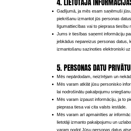
4. LIETOTĀJA INFORMĀCIJ
Gadījumā, ja mēs esam saņēmuši jūsu p
piekrišanu izmantot jūs personas datu
līgumattiecības vai to pieprasa tiesīb
Jums ir tiesības saņemt informāciju par
jebkādus nepareizus personas datus, kas
izmantošanu sazinoties elektroniski uz
5. PERSONAS DATU PRIVĀT
Mēs nepārdodam, neizīrējam un nekādi 
Mēs varam atklāt jūsu personisko inform
lai nodrošinātu pakalpojumu sniegšanu
Mēs varam izpaust informāciju, ja to p
pieprasa tiesa vai cita valsts iestāde.
Mēs varam arī apmainīties ar informāc
lietotāji izmanto pakalpojumu un uzlabot
varam nodot Jūsu personas datus atse