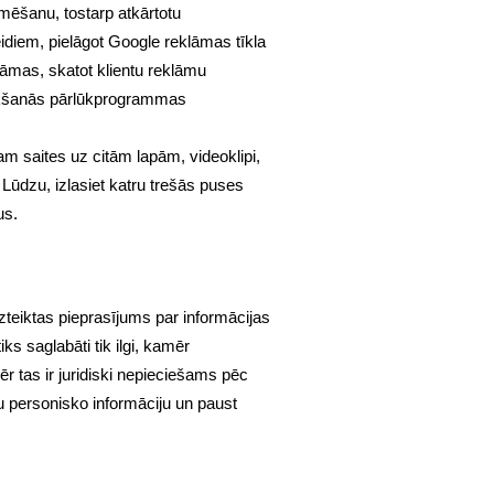
amēšanu, tostarp atkārtotu
eidiem, pielāgot Google reklāmas tīkla
lāmas, skatot klientu reklāmu
tteikšanās pārlūkprogrammas
m saites uz citām lapām, videoklipi,
 Lūdzu, izlasiet katru trešās puses
us.
zteiktas pieprasījums par informācijas
s saglabāti tik ilgi, kamēr
r tas ir juridiski nepieciešams pēc
vu personisko informāciju un paust