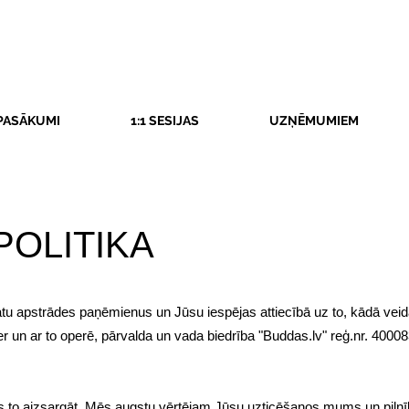
PASĀKUMI
1:1 SESIJAS
UZŅĒMUMIEM
POLITIKA
atu apstrādes paņēmienus un Jūsu iespējas attiecībā uz to, kādā veid
r un ar to operē, pārvalda un vada biedrība "Buddas.lv" reģ.nr. 4000
o aizsargāt. Mēs augstu vērtējam Jūsu uzticēšanos mums un pilnīb