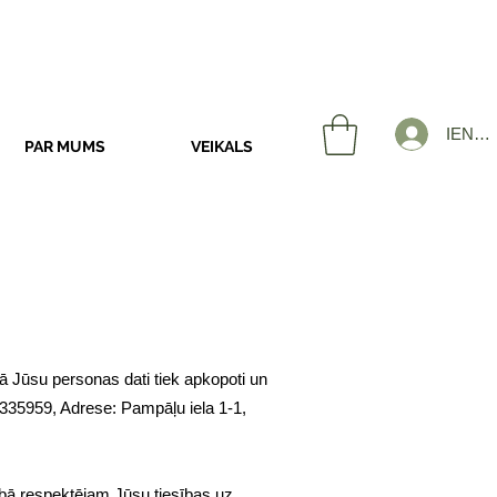
IENĀK
PAR MUMS
VEIKALS
ā Jūsu personas dati tiek apkopoti un
8335959, Adrese: Pampāļu iela 1-1,
ā respektējam Jūsu tiesības uz