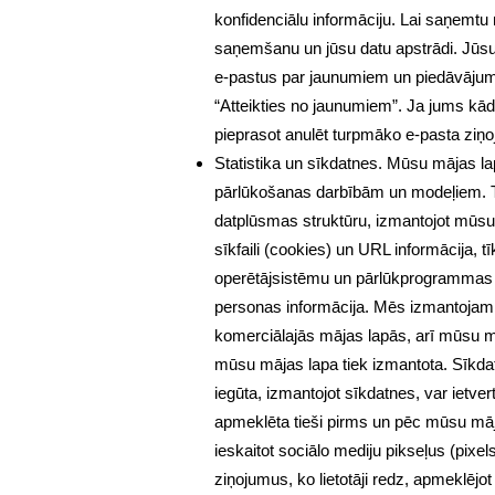
konfidenciālu informāciju. Lai saņemtu
saņemšanu un jūsu datu apstrādi. Jūsu 
e-pastus par jaunumiem un piedāvājumiem
“Atteikties no jaunumiem”. Ja jums kād
pieprasot anulēt turpmāko e-pasta zi
Statistika un sīkdatnes. Mūsu mājas l
pārlūkošanas darbībām un modeļiem. Tas
datplūsmas struktūru, izmantojot mūsu 
sīkfaili (cookies) un URL informācija, 
operētājsistēmu un pārlūkprogrammas tip
personas informācija. Mēs izmantojam 
komerciālajās mājas lapās, arī mūsu mā
mūsu mājas lapa tiek izmantota. Sīkdatn
iegūta, izmantojot sīkdatnes, var ietve
apmeklēta tieši pirms un pēc mūsu māja
ieskaitot sociālo mediju pikseļus (pixe
ziņojumus, ko lietotāji redz, apmeklējo