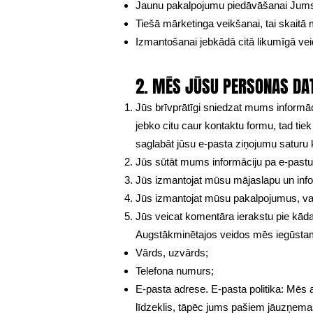
Jaunu pakalpojumu piedāvāšanai Jum
Tiešā mārketinga veikšanai, tai skaitā
Izmantošanai jebkādā citā likumīgā vei
2. MĒS JŪSU PERSONAS DA
Jūs brīvprātīgi sniedzat mums informāc
jebko citu caur kontaktu formu, tad ti
saglabāt jūsu e-pasta ziņojumu saturu 
Jūs sūtāt mums informāciju pa e-pastu v
Jūs izmantojat mūsu mājaslapu un info
Jūs izmantojat mūsu pakalpojumus, vai 
Jūs veicat komentāra ierakstu pie kāda
Augstākminētajos veidos mēs iegūsta
Vārds, uzvārds;
Telefona numurs;
E-pasta adrese. E-pasta politika: Mēs 
līdzeklis, tāpēc jums pašiem jāuzņemas 