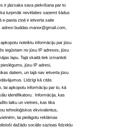
 ir jāizsaka sava piekrišana par to
t, ka turpmāk nevēlaties saņemt šādus
e-pasta ziņā ir ietverta saite
z adresi
buddas.manor@gmail.com
,
apkopotu noteiktu informāciju par jūsu
mēs iegūstam no jūsu IP adreses, jūsu
jas lapu. Tajā skaitā tiek izmantoti
 pieslēgums, jūsu IP adresi,
kas datiem, un tajā nav ietverta jūsu
dāvājumus. Līdzīgi kā citās
 lai apkopotu informāciju par to, kā
lu identifikatoru. Informācija, kas
īto laiku un vietnes, kas tika
tņu tehnoloģiskos ekvivalentus,
 vietnēm, lai pielāgotu reklāmas
bilstoši dažādu sociālo saziņas līdzekļu