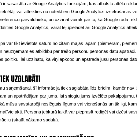
ā ir sasaistīta ar Google Analytics funkcijām, kas atbalsta attēla rekl
eklētāji var atteikties no noteiktiem Google Analytics izsekošanas v
eferenču pārvaldnieku, un uzzināt vairāk par to, kā Google rāda rek
edalīties Google Analytics, varat lejupielādēt arī Google Analytics a
pā var tikt ievietots saturs no citām mājas lapām (piemēram, piemēra
ēt un neuzņemamies atbildību par trešo personu personas datu apstrādi.
s politiku, lai uzzinātu, kā viņi apkopo un apstrādā jūsu personas dat
TIEK UZGLABĀTI​
mu saņemšanai, šī informācija tiek saglabāta līdz brīdim, kamēr nav i
m un apstrādājam par jums, lai sniegtu jums izvēlēto pakalpojumu, tik
kā mūsu savstarpēji noslēgtais līgums vai vienošanās un tik ilgi, kamē
atīvie akti. Persona jebkurā laikā var pieprasīt rediģēt vai dzēst sa
āciju (skatīt nākamo sadaļu).