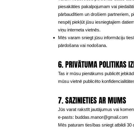
piesakāties pakalpojumam vai piedalāti
pārbaudītiem un drošiem partneriem, p
nespēj piekļūt jūsu iesniegtajiem dati
viņu interneta vietnēs.
Mēs varam sniegt jūsu informāciju ties
pārdošana vai nodošana.
6. PRIVĀTUMA POLITIKAS I
Tas ir mūsu pienākums publicēt jebkādas
mūsu vietnē publicēto konfidencialitātes
7. SAZINIETIES AR MUMS
Jūs varat rakstīt jautājumus vai komentā
e-pasts:
buddas.manor@gmail.com
Mēs paturam tiesības sniegt atbildi 30 d