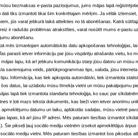
 mūsu bezmaksas e-pasta paziņojumus, jums mājas lapā reģistrējoties
dati tiks izmantoti tikai šim konkrētajam mērķim. Ja vēlāk izlemsie
, jūs varat jebkurā laikā atteikties no tā abonēšanas. Katrā sūtītajā 
reiz ir radušās problēmas atrakstīties, varat nosūtīt mums e-pastu u
ņojumu abonēšanu.
apā mēs izmantojam automātiskās datu apkopošanas tehnoloģijas, lai 
 parasti ietver informāciju par jūsu vispārēju atrašanās vietu, ko 
mājas lapu, kā arī jebkuru komunikāciju starp jūsu datoru un mūsu mā
tīkla savienojuma veids, pārlūkprogrammas tips, valoda, jūsu interneta
u. Informācija, kas tiek apkopota automātiski, tiek izmantota statisti
šos datus, lai uzlabotu mūsu tīmekļa vietni un mūsu pakalpojumu pie
jas lapā tiek izmantota standarta tehnoloģija, ko sauc par sīkdatnēm,
es ir ļoti mazs teksta dokuments, kas bieži vien ietver anonīmu unikā
rt apmeklējumu datumu un laiku, aplūkotās sadaļas, mūsu vietnē pavad
s lapas, kā arī jūsu IP adresi. Mēs paturam tiesības izmantot sīkda
ls). Šie pikseļi ļauj sociālo mediju vietnēm izsekot apmeklētājus ārpus
t sociālo mediju vietni. Mēs paturam tiesības izmantot šos pikseļus at