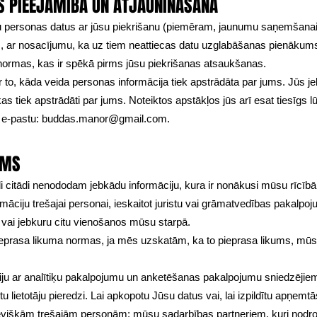
AS PIEEJAMĪBA UN ATJAUNINĀŠANA
ersonas datus ar jūsu piekrišanu (piemēram, jaunumu saņemšanai), 
s, ar nosacījumu, ka uz tiem neattiecas datu uzglabāšanas pienāku
u normas, kas ir spēkā pirms jūsu piekrišanas atsaukšanas.
 to, kāda veida personas informācija tiek apstrādāta par jums. Jūs jeb
 tiek apstrādāti par jums. Noteiktos apstākļos jūs arī esat tiesīgs l
 e-pastu:
buddas.manor@gmail.com
.
UMS
citādi nenododam jebkādu informāciju, kura ir nonākusi mūsu rīcībā
āciju trešajai personai, ieskaitot juristu vai grāmatvedības pakalpoj
 vai jebkuru citu vienošanos mūsu starpā.
ieprasa likuma normas, ja mēs uzskatām, ka to pieprasa likums, mūsu j
iju ar analītiķu pakalpojumu un anketēšanas pakalpojumu sniedzējiem
u lietotāju pieredzi. Lai apkopotu Jūsu datus vai, lai izpildītu apņemt
višķām trešajām personām: mūsu sadarbības partneriem, kuri nodroš