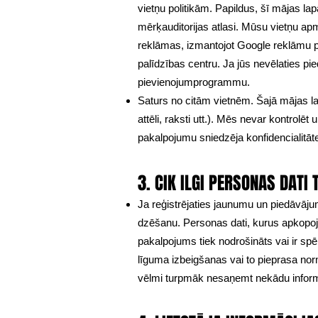
vietņu politikām. Papildus, šī mājas lap
mērķauditorijas atlasi. Mūsu vietņu apm
reklāmas, izmantojot Google reklāmu pr
palīdzības centru. Ja jūs nevēlaties pi
pievienojumprogrammu.
Saturs no citām vietnēm. Šajā mājas la
attēli, raksti utt.). Mēs nevar kontrol
pakalpojumu sniedzēja konfidencialitāte
3. CIK ILGI PERSONAS DATI 
Ja reģistrējaties jaunumu un piedāvāju
dzēšanu. Personas dati, kurus apkopoja
pakalpojums tiek nodrošināts vai ir spē
līguma izbeigšanas vai to pieprasa norm
vēlmi turpmāk nesaņemt nekādu inform