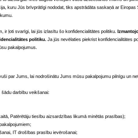
ja, kuru Jūs brīvprātīgi nododat, tiks apstrādāta saskaņā ar Eiropa
likumu.
ļoti svarīgi, lai jūs izlasītu šo konfidencialitātes politiku.
Izmantoj
idencialitātes politiku.
Ja jūs nevēlaties piekrist konfidencialitātes pol
mūsu pakalpojumus.
ši par Jums, lai nodrošinātu Jums mūsu pakalpojumu pilnīgu un netr
šādu darbību veikšanai:
skaitā, Patērētāju tiesību aizsardzības likumā minētās prasības);
 pakalpojumiem;
anai, IT drošības prasību ievērošanai;