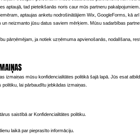
es aptaujā, tad pieteikšanās noris caur mūs partneru pakalpojumiem.
iemēram, aptaujas anketu nodrošinātājiem Wix, GoogleForms, kā arī
em un neizmanto jūsu datus saviem mērķiem. Mūsu sadarbības partneru
ību pārņēmējam, ja notiek uzņēmuma apvienošanās, nodalīšana, restru
ZMAIŅAS
 izmaiņas mūsu konfidencialitātes politikā šajā lapā. Jūs esat atbildī
 politiku, lai pārbaudītu jebkādas izmaiņas.
rus saistībā ar Konfidencialitātes politiku.
ienu laikā par pieprasīto informāciju.