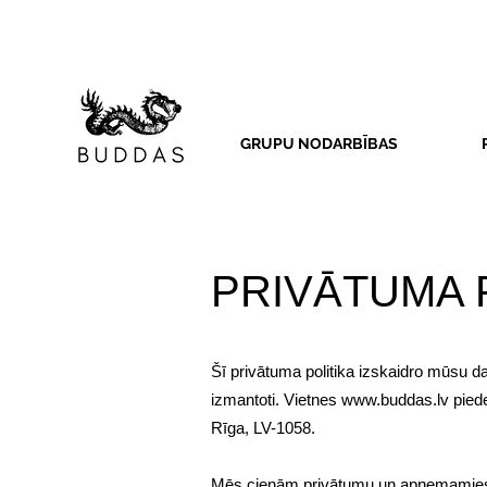
GRUPU NODARBĪBAS
PRIVĀTUMA 
Šī privātuma politika izskaidro mūsu d
izmantoti. Vietnes
www.buddas.lv
piede
Rīga, LV-1058.
Mēs cienām privātumu un apņemamies t