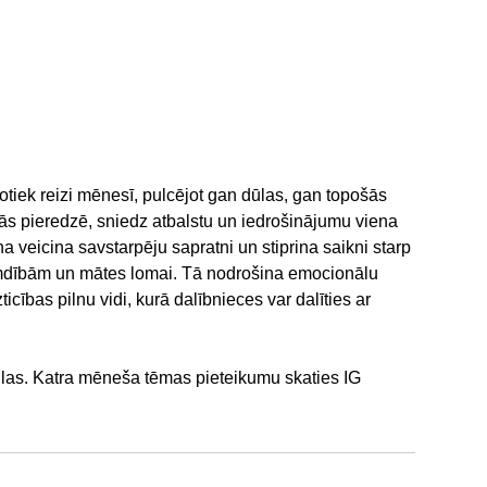
notiek reizi mēnesī, pulcējot gan dūlas, gan topošās
ās pieredzē, sniedz atbalstu un iedrošinājumu viena
a veicina savstarpēju sapratni un stiprina saikni starp
mdībām un mātes lomai. Tā nodrošina emocionālu
cības pilnu vidi, kurā dalībnieces var dalīties ar
ūlas. Katra mēneša tēmas pieteikumu skaties IG