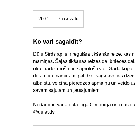
20
eiro
20 €
Pūķa zāle
Ko vari sagaidīt?
Dūlu Sirds aplis ir regulāra tikšanās reize, kas 
māmiņas. Šajās tikšanās reizēs dalībnieces dal
otrai, radot drošu un saprotošu vidi. Šāda kopien
dūlām un māmiņām, palīdzot sagatavoties dze
atbalstu, veicina pieredzes apmaiņu un veido uzti
savām sajūtām un jautājumiem.
Nodarbību vada dūla Līga Giniborga un citas d
@dulas.lv