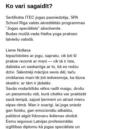
Ko vari sagaidīt?
Sertificēta ITEC jogas pasniedzēja, SPA
School Riga valsts akreditētās programmas
“Jogas speciālists” absolvente.
Budas muižā vada Hatha yoga prakses
latviešu valodā.
Liene Nollava
Iepazīstoties ar jogu, sapratu, cik ļoti šī
prakse rezonē ar mani — cik tā ir īsta,
dabiska un saskanīga ar to, kā es redzu
dzīvi. Sākotnēji mācījos sevis dēļ, taču
zināšanas mani tik ļoti iedvesmoja, ka kļuva
skaidrs: ar tām ir jādalās.
Savās nodarbībās vēlos radīt maigu, drošu
un pieņemošu vidi, kurā cilvēks var praktizēt
savā tempā, sajust ķermeni un atrast mieru
elpas ritmā. Man ir svarīgi, lai joga sniedz
gan fizisku, gan emocionālu atbalstu,
palīdzot atgūt līdzsvaru ikdienas slodzē.
Esmu ieguvusi Latvijas profesionālās
izglītības diplomu kā jogas speciāliste un