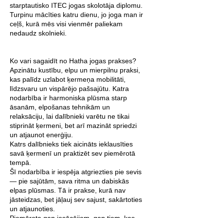
starptautisko ITEC jogas skolotāja diplomu.
Turpinu mācīties katru dienu, jo joga man ir
ceļš, kurā mēs visi vienmēr paliekam
nedaudz skolnieki.
Ko vari sagaidīt no Hatha jogas prakses?
Apzinātu kustību, elpu un mierpilnu praksi,
kas palīdz uzlabot ķermeņa mobilitāti,
līdzsvaru un vispārējo pašsajūtu. Katra
nodarbība ir harmoniska plūsma starp
āsanām, elpošanas tehnikām un
relaksāciju, lai dalībnieki varētu ne tikai
stiprināt ķermeni, bet arī mazināt spriedzi
un atjaunot enerģiju.
Katrs dalībnieks tiek aicināts ieklausīties
savā ķermenī un praktizēt sev piemērotā
tempā.
Šī nodarbība ir iespēja atgriezties pie sevis
— pie sajūtām, sava ritma un dabiskās
elpas plūsmas. Tā ir prakse, kurā nav
jāsteidzas, bet jāļauj sev sajust, sakārtoties
un atjaunoties.