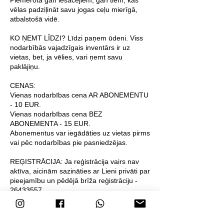
Piemērota gan iesācējiem, gan tiem, kas
vēlas padziļināt savu jogas ceļu mierīgā,
atbalstošā vidē.
KO ŅEMT LĪDZI? Līdzi paņem ūdeni. Viss
nodarbībās vajadzīgais inventārs ir uz
vietas, bet, ja vēlies, vari ņemt savu
paklājiņu.
CENAS:
Vienas nodarbības cena AR ABONEMENTU
- 10 EUR.
Vienas nodarbības cena BEZ
ABONEMENTA - 15 EUR.
Abonementus var iegādāties uz vietas pirms
vai pēc nodarbības pie pasniedzējas.
REĢISTRĀCIJA: Ja reģistrācija vairs nav
aktīva, aicinām sazināties ar Lieni privāti par
pieejamību un pēdējā brīža reģistrāciju -