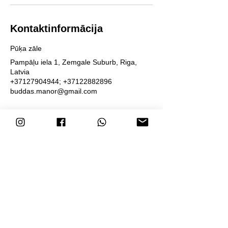
Kontaktinformācija
Pūķa zāle
Pampāļu iela 1, Zemgale Suburb, Riga,
Latvia
+37127904944; +37122882896
buddas.manor@gmail.com
Gaidāmās sesijas