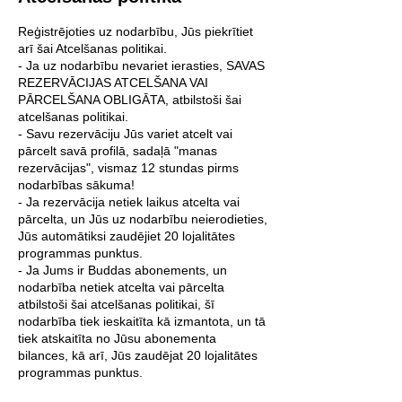
Reģistrējoties uz nodarbību, Jūs piekrītiet
arī šai Atcelšanas politikai.
- Ja uz nodarbību nevariet ierasties, SAVAS
REZERVĀCIJAS ATCELŠANA VAI
PĀRCELŠANA OBLIGĀTA, atbilstoši šai
atcelšanas politikai.
- Savu rezervāciju Jūs variet atcelt vai
pārcelt savā profilā, sadaļā "manas
rezervācijas", vismaz 12 stundas pirms
nodarbības sākuma!
- Ja rezervācija netiek laikus atcelta vai
pārcelta, un Jūs uz nodarbību neierodieties,
Jūs automātiksi zaudējiet 20 lojalitātes
programmas punktus.
- Ja Jums ir Buddas abonements, un
nodarbība netiek atcelta vai pārcelta
atbilstoši šai atcelšanas politikai, šī
nodarbība tiek ieskaitīta kā izmantota, un tā
tiek atskaitīta no Jūsu abonementa
bilances, kā arī, Jūs zaudējat 20 lojalitātes
programmas punktus.