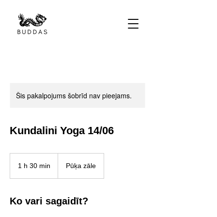
Šis pakalpojums šobrīd nav pieejams.
Kundalini Yoga 14/06
1 h 30 min
1
Pūķa zāle
3
0
m
Ko vari sagaidīt?
i
n