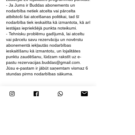
- Ja Jums ir Buddas abonements un
nodarbība netiek atcelta vai pārcelta
atbilstoši šai atcelšanas politikai, tad šī
nodarbība tiek ieskaitīta kā izmantota, kā arī
iestājas iepriekšējā punkta noteikumi.
- Tehnisku problēmu gadījumā, lai atceltu
vai pārcelu savu rezervāciju un novērstu
abonementā iekļautās nodarbības
ieskaitīšanu kā izmantotu, un lojalitātes
punktu zaudēšanu, lūdzam rakstīt uz e-
pastu rezervacijas.buddas@gmail.com.
Jūsu e-pastam ir jābūt saņemtam vismaz 6
Kontaktinformācija
Pūķa zāle
Pampāļu iela 1, Zemgale Suburb, Riga,
Latvia
+37127904944; +37122882896