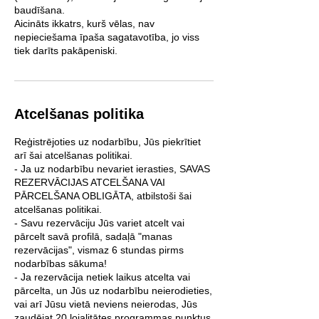
baudīšana.
Aicināts ikkatrs, kurš vēlas, nav
nepieciešama īpaša sagatavotība, jo viss
tiek darīts pakāpeniski.
Atcelšanas politika
Reģistrējoties uz nodarbību, Jūs piekrītiet
arī šai atcelšanas politikai.
- Ja uz nodarbību nevariet ierasties, SAVAS
REZERVĀCIJAS ATCELŠANA VAI
PĀRCELŠANA OBLIGĀTA, atbilstoši šai
atcelšanas politikai.
- Savu rezervāciju Jūs variet atcelt vai
pārcelt savā profilā, sadaļā "manas
rezervācijas", vismaz 6 stundas pirms
nodarbības sākuma!
- Ja rezervācija netiek laikus atcelta vai
pārcelta, un Jūs uz nodarbību neierodieties,
vai arī Jūsu vietā neviens neierodas, Jūs
zaudējat 20 lojalitātes programmas punktus.