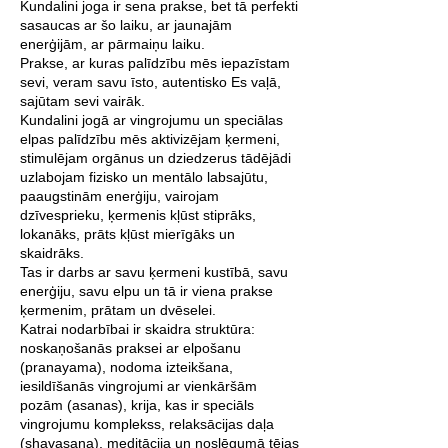
Kundalini joga ir sena prakse, bet tā perfekti
sasaucas ar šo laiku, ar jaunajām
enerģijām, ar pārmaiņu laiku.
Prakse, ar kuras palīdzību mēs iepazīstam
sevi, veram savu īsto, autentisko Es vaļā,
sajūtam sevi vairāk.
Kundalini jogā ar vingrojumu un speciālas
elpas palīdzību mēs aktivizējam ķermeni,
stimulējam orgānus un dziedzerus tādējādi
uzlabojam fizisko un mentālo labsajūtu,
paaugstinām enerģiju, vairojam
dzīvesprieku, ķermenis kļūst stiprāks,
lokanāks, prāts kļūst mierīgāks un
skaidrāks.
Tas ir darbs ar savu ķermeni kustībā, savu
enerģiju, savu elpu un tā ir viena prakse
ķermenim, prātam un dvēselei.
Katrai nodarbībai ir skaidra struktūra:
noskaņošanās praksei ar elpošanu
(pranayama), nodoma izteikšana,
iesildīšanās vingrojumi ar vienkāršām
pozām (asanas), krija, kas ir speciāls
vingrojumu komplekss, relaksācijas daļa
(shavasana), meditācija un noslēgumā tējas