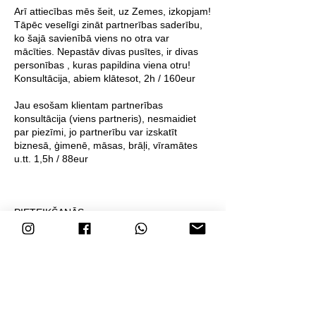
Arī attiecības mēs šeit, uz Zemes, izkopjam!
Tāpēc veselīgi zināt partnerības saderību,
ko šajā savienībā viens no otra var
mācīties. Nepastāv divas pusītes, ir divas
personības , kuras papildina viena otru!
Konsultācija, abiem klātesot, 2h / 160eur
Jau esošam klientam partnerības
konsultācija (viens partneris), nesmaidiet
par piezīmi, jo partnerību var izskatīt
biznesā, ģimenē, māsas, brāļi, vīramātes
u.tt. 1,5h / 88eur
PIETEIKŠANĀS:
Lai vienotos par konsultācijas laiku, lūdzu,
sazinieties ar Vinetu privāti pa tālruni +371
26 544 692, vēlams, izmantojot WhatsApp.
Veicot pierakstu, jānorāda savs dzimšanas