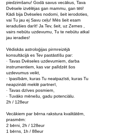
piedzimšanu! Godā savus vecākus, Tava
Dvēsele izvēlējas gan mammu, gan tēti!
Kādi bija Dvēseles nodomi, šeit ierodoties,
vai Tu jau ej Savu ceļu! Mēs šeit esam
ieradušies darīt! Ja Tev, šeit, uz Zemes ,
vairs nebūtu uzdevumu, Tu te nebūtu atkal
jau ieradies!
Vēdiskās astroloģijas pirmreizējā
konsultācijā es Tev pastāstīšu par:
· Tavas Dvēseles uzdevumiem, darba
instrumentiem, kas var palīdzēt šos
uzdevumus veikt,
· īpasībām, kuras Tu neatpazīsti, kuras Tu
neapzināti meklē partnerī,
· Tavas dzīves posmiem,
· Tuvāko mēnešu, gadu potenciālu.
2h / 128eur
Vecākiem par bērna rakstura kvalitātēm,
prasmēm:
2 bērni, 2h / 128eur
1 bērns, 1h / 88eur