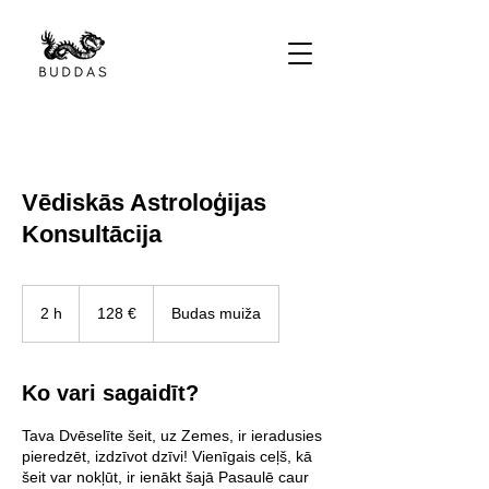
Vēdiskās Astroloģijas
Konsultācija
128
eiro
2 h
2
128 €
Budas muiža
h
Ko vari sagaidīt?
Tava Dvēselīte šeit, uz Zemes, ir ieradusies
pieredzēt, izdzīvot dzīvi! Vienīgais ceļš, kā
šeit var nokļūt, ir ienākt šajā Pasaulē caur